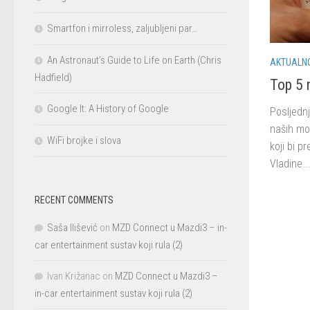
Smartfon i mirroless, zaljubljeni par…
An Astronaut’s Guide to Life on Earth (Chris
AKTUALN
Hadfield)
Top 5 n
Google It: A History of Google
Posljednj
naših mob
WiFi brojke i slova
koji bi p
Vladine..
RECENT COMMENTS
Saša Ilišević
on
MZD Connect u Mazdi3 – in-
car entertainment sustav koji rula (2)
Ivan Križanac
on
MZD Connect u Mazdi3 –
in-car entertainment sustav koji rula (2)