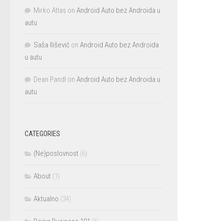
Mirko Atlas
on
Android Auto bez Androida u
autu
Saša Ilišević
on
Android Auto bez Androida
u autu
Dean Pandl
on
Android Auto bez Androida u
autu
CATEGORIES
(Ne)poslovnost
(6)
About
(1)
Aktualno
(34)