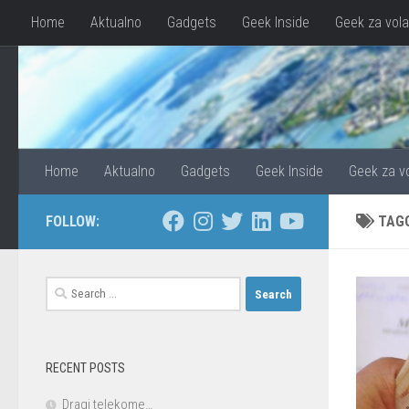
Home
Aktualno
Gadgets
Geek Inside
Geek za vol
Skip to content
Home
Aktualno
Gadgets
Geek Inside
Geek za v
FOLLOW:
TAG
Search
for:
RECENT POSTS
Dragi telekome…