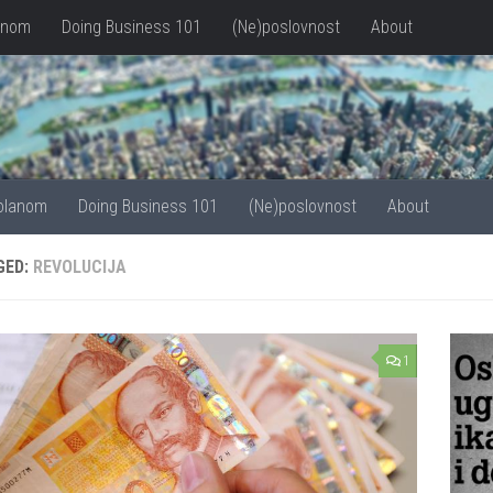
anom
Doing Business 101
(Ne)poslovnost
About
olanom
Doing Business 101
(Ne)poslovnost
About
GED:
REVOLUCIJA
1