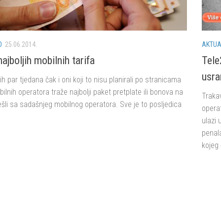
O
25.06.2014.
AKTUA
ajboljih mobilnih tarifa
Tele2
usra
ih par tjedana čak i oni koji to nisu planirali po stranicama
ilnih operatora traže najbolji paket pretplate ili bonova na
Traka
rešli sa sadašnjeg mobilnog operatora. Sve je to posljedica
operat
.
ulazi 
penala
kojeg 