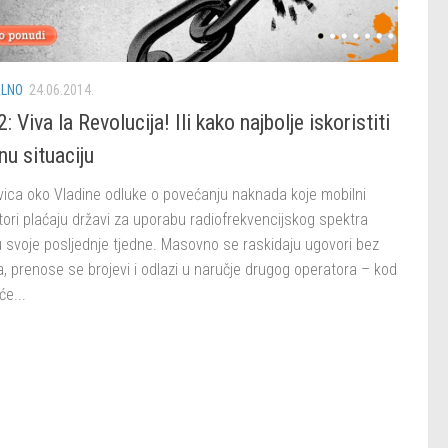
LNO
24.06.2014.
: Viva la Revolucija! Ili kako najbolje iskoristiti
nu situaciju
vica oko Vladine odluke o povećanju naknada koje mobilni
ori plaćaju državi za uporabu radiofrekvencijskog spektra
u svoje posljednje tjedne. Masovno se raskidaju ugovori bez
, prenose se brojevi i odlazi u naručje drugog operatora – kod
će...