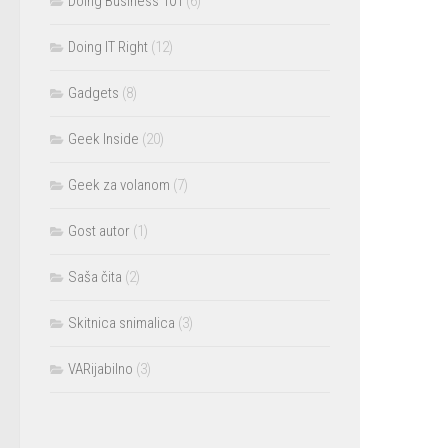
Doing Business 101
(6)
Doing IT Right
(12)
Gadgets
(8)
Geek Inside
(20)
Geek za volanom
(7)
Gost autor
(1)
Saša čita
(2)
Skitnica snimalica
(3)
VARijabilno
(3)