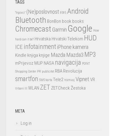
TAGS
Android
(Ne)poslovnost
"trgovci"
8585
Bluetooth
BonBon
book
books
Google
Chromecast
Garmin
How
HUD
Hrvatska
Hrvatski Telekom
hard can it be?
infotainment
ICE
iPhone
kamera
MP3
Mazda
Mazda3
Kindle
knjiga
knjige
navigacija
mPrijevoz
MUP
NASA
POINT
RBA
Revolucija
Shopping Center
PR
publicitet
smartfon
Vipnet
Tele2
VR
SMS karta
tramvaj
ZET
WLAN
ZETCheck
Žestoka
Vrbani III
META
Log in