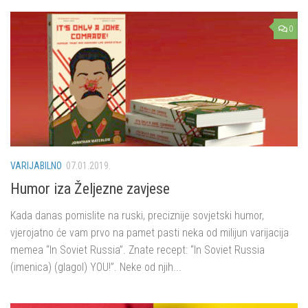
0
VARIJABILNO
07.01.2019.
Humor iza Željezne zavjese
Kada danas pomislite na ruski, preciznije sovjetski humor,
vjerojatno će vam prvo na pamet pasti neka od milijun varijacija
memea “In Soviet Russia”. Znate recept: “In Soviet Russia
(imenica) (glagol) YOU!”. Neke od njih...