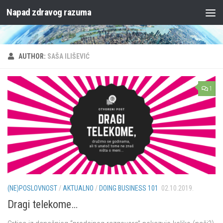
Napad zdravog razuma
Skip to content
AUTHOR:
SAŠA ILIŠEVIĆ
1
(NE)POSLOVNOST
/
AKTUALNO
/
DOING BUSINESS 101
02.10.2019.
Dragi telekome…