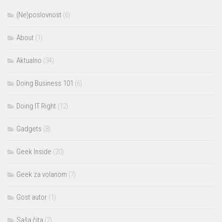
(Ne)poslovnost
(6)
About
(1)
Aktualno
(34)
Doing Business 101
(6)
Doing IT Right
(12)
Gadgets
(8)
Geek Inside
(20)
Geek za volanom
(7)
Gost autor
(1)
Saša čita
(2)