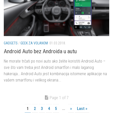
GADGETS
/
GEEK ZA VOLANOM
01.03.2018.
Android Auto bez Androida u autu
Ne morate trčati po novi auto ako želite koristiti Android Auto –
sve što vam treba jest Android smartfon i malo laganog
hakeraja… Android Auto jest kombinacija istoimene aplikacije na
vašem smartfonu i velikog ekrana...
Page 1 of 7
1
2
3
4
5
...
»
Last »