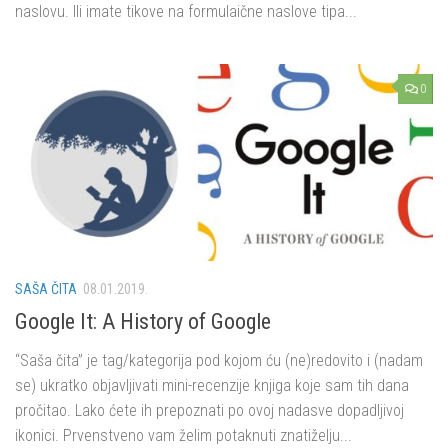
naslovu. Ili imate tikove na formulaične naslove tipa...
0
SAŠA ČITA
08.01.2019.
Google It: A History of Google
“Saša čita” je tag/kategorija pod kojom ću (ne)redovito i (nadam
se) ukratko objavljivati mini-recenzije knjiga koje sam tih dana
pročitao. Lako ćete ih prepoznati po ovoj nadasve dopadljivoj
ikonici. Prvenstveno vam želim potaknuti znatiželju...