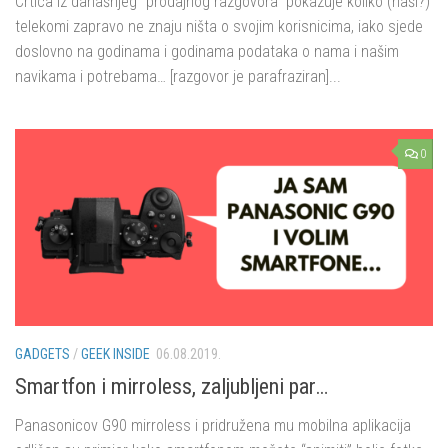
Crtica iz današnjeg “prodajnog razgovora” pokazuje koliko (naši?)
telekomi zapravo ne znaju ništa o svojim korisnicima, iako sjede
doslovno na godinama i godinama podataka o nama i našim
navikama i potrebama… [razgovor je parafraziran]...
0
GADGETS
/
GEEK INSIDE
06.08.2019.
Smartfon i mirroless, zaljubljeni par…
Panasonicov G90 mirroless i pridružena mu mobilna aplikacija