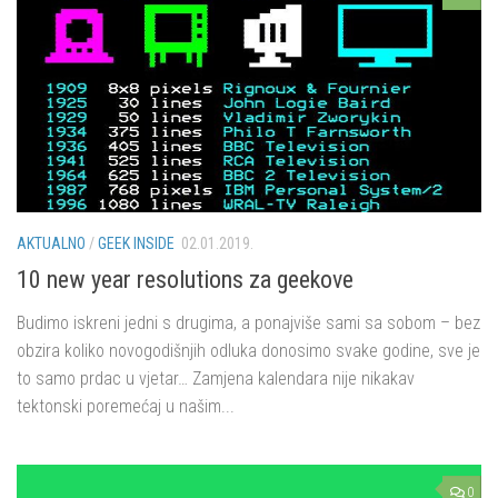
AKTUALNO
/
GEEK INSIDE
02.01.2019.
10 new year resolutions za geekove
Budimo iskreni jedni s drugima, a ponajviše sami sa sobom – bez
obzira koliko novogodišnjih odluka donosimo svake godine, sve je
to samo prdac u vjetar… Zamjena kalendara nije nikakav
tektonski poremećaj u našim...
0