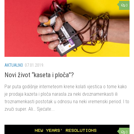
0
AKTUALNO
07.01.2019.
Novi život “kaseta i ploča”?
Par puta godišnje interneteom krene kolati vjestica o tome kako
je prodaja kazeta i ploča narasla za neki dvoznamenkasti ili
troznamenkasti postotak u odnosu na neki vremenski period. I to
zvuči super. Ali… Sjećate...
0