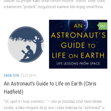
odličan su primjer kako smartfonom možete “snimiti” bolje fotke,
a kamerom “proširiti” mogućnosti kamere bilo kojeg smartfona.
0
SAŠA ČITA
23.07.2019.
An Astronaut’s Guide to Life on Earth (Chris
Hadfield)
“Uf, opet ti i tvoji svemirci…” – ovo je (možda) citat meni bliske
osobe, a lako moguće da je ovo i vaša reakcija na “astronaut” u