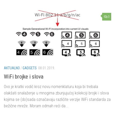
0
AKTUALNO
/
GADGETS
08.01.2019.
WiFi brojke i slova
Ovo je kratki vodič kroz novu nomenklaturu koja bi trebala
olakšati snalaženje u mnogima zbunjujućoj kolekciji brojki i slova
kojima se (do)sada označavaju različite verzije WiFi standarda za
bežične mreže. Moram odmah reći da...