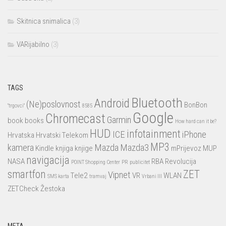
Skitnica snimalica
(3)
VARijabilno
(3)
TAGS
Bluetooth
Android
(Ne)poslovnost
BonBon
"trgovci"
8585
Google
Chromecast
Garmin
book
books
How hard can it be?
HUD
infotainment
ICE
iPhone
Hrvatska
Hrvatski Telekom
MP3
kamera
Mazda
Mazda3
Kindle
knjiga
knjige
mPrijevoz
MUP
navigacija
NASA
RBA
Revolucija
POINT Shopping Center
PR
publicitet
smartfon
ZET
Vipnet
Tele2
VR
WLAN
SMS karta
tramvaj
Vrbani III
ZETCheck
Žestoka