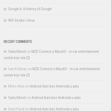
Google It: A History of Google
WiFi brojke i slova
RECENT COMMENTS
Saša Ilišević
on
MZD Connect u Mazdi3 – in-car entertainment
sustav koji rula (2)
Ivan Križanac
on
MZD Connect u Mazdi3 – in-car entertainment
sustav koji rula (2)
Mirko Atlas
on
Android Auto bez Androida u autu
Saša Ilišević
on
Android Auto bez Androida u autu
Dean Pandl
on
Android Auto bez Androida u autu