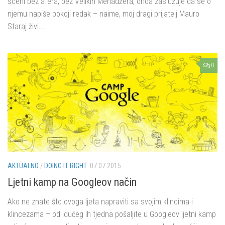
sceni bez afera, bez Velikih Menadžera, onda zaslužuje da se o
njemu napiše pokoji redak – naime, moj dragi prijatelj Mauro
Staraj živi...
0
AKTUALNO
/
DOING IT RIGHT
07.07.2015.
Ljetni kamp na Googleov način
Ako ne znate što ovoga ljeta napraviti sa svojim klincima i
klincezama – od idućeg ih tjedna pošaljite u Googleov ljetni kamp