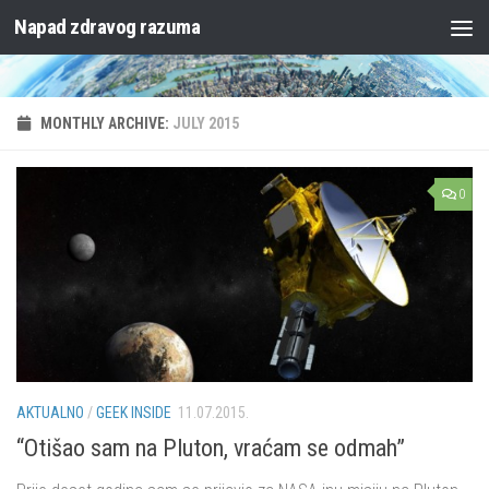
Napad zdravog razuma
Skip to content
MONTHLY ARCHIVE:
JULY 2015
0
AKTUALNO
/
GEEK INSIDE
11.07.2015.
“Otišao sam na Pluton, vraćam se odmah”