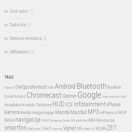
Gost autor
(1)
Saša čita
(2)
Skitnica snimalica
(3)
VARijabilno
(3)
TAGS
Bluetooth
Android
(Ne)poslovnost
BonBon
"trgovci"
8585
Google
Chromecast
Garmin
book
books
How hard can it be?
HUD
infotainment
ICE
iPhone
Hrvatska
Hrvatski Telekom
MP3
kamera
Mazda
Mazda3
Kindle
knjiga
knjige
mPrijevoz
MUP
navigacija
NASA
RBA
Revolucija
POINT Shopping Center
PR
publicitet
smartfon
ZET
Vipnet
Tele2
VR
WLAN
SMS karta
tramvaj
Vrbani III