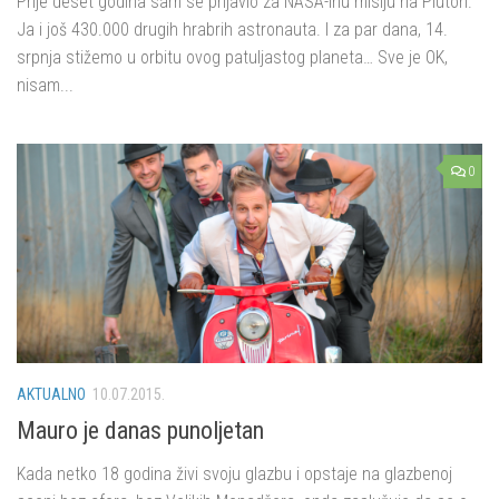
Prije deset godina sam se prijavio za NASA-inu misiju na Pluton.
Ja i još 430.000 drugih hrabrih astronauta. I za par dana, 14.
srpnja stižemo u orbitu ovog patuljastog planeta… Sve je OK,
nisam...
0
AKTUALNO
10.07.2015.
Mauro je danas punoljetan
Kada netko 18 godina živi svoju glazbu i opstaje na glazbenoj