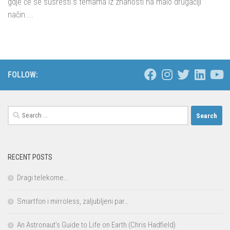
gdje će se susresti s temama iz znanosti na malo drugačiji
način....
FOLLOW:
Search
for:
RECENT POSTS
Dragi telekome…
Smartfon i mirroless, zaljubljeni par…
An Astronaut’s Guide to Life on Earth (Chris Hadfield)